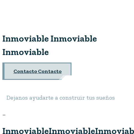
Inmoviable
Inmoviable
Inmoviable
Contacto
Contacto
Dejanos ayudarte a construir tus sueños
_
InmoviableInmoviableInmoviab